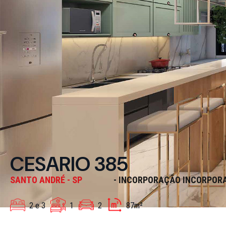
CESARIO 385
SANTO ANDRÉ - SP
- INCORPORAÇÃO INCORPOR
2 e 3
1
2
87m²